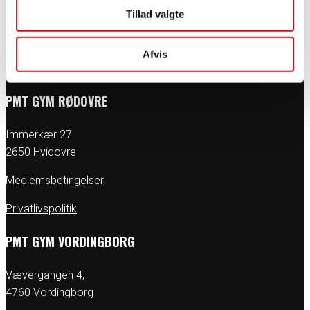
4200 Slagelse
Tillad valgte
Medlemsbetingelser
Afvis
Privatlivspolitik
PMT GYM RØDOVRE
Immerkær 27
2650 Hvidovre
Medlemsbetingelser
Privatlivspolitik
PMT GYM VORDINGBORG
Vævergangen 4,
4760 Vordingborg