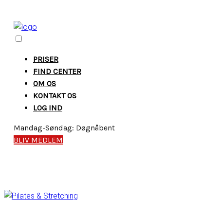
PRISER
FIND CENTER
OM OS
KONTAKT OS
LOG IND
Mandag-Søndag: Døgnåbent
BLIV MEDLEM