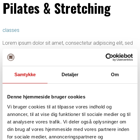
Pilates & Stretching
classes
Lorem ipsum dolor sit amet, consectetur adipiscing elit, sed
do eiusmod tempor incididunt ut labore et dolore magna
aliqua. Ut enim ad minim veniam, quis nostrud exercitation
ullamco laboris nisi ut aliquip ex ea commodo consequat.
Duis aute irure dolor in reprehenderit in voluptate velit esse
Samtykke
Detaljer
Om
cillum dolore eu fugiat nulla pariatur.
Coaches
Denne hjemmeside bruger cookies
Vi bruger cookies til at tilpasse vores indhold og
Jennifer Aster
annoncer, til at vise dig funktioner til sociale medier og til
at analysere vores trafik. Vi deler også oplysninger om
Schedule
din brug af vores hjemmeside med vores partnere inden
for sociale medier, annonceringspartnere og