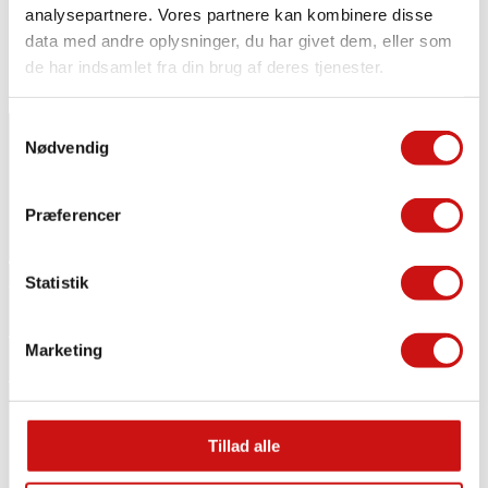
Mn - St: 8:00am - 9:00pm
analysepartnere. Vores partnere kan kombinere disse
data med andre oplysninger, du har givet dem, eller som
de har indsamlet fra din brug af deres tjenester.
Samtykkevalg
Nødvendig
PMT GYM NÆSTVED
Præferencer
Åderupvej 2
Statistik
4700 Næstved
Medlemsbetingelser
Marketing
Privatlivspolitik
PMT GYM SLAGELSE
Tillad alle
Holbækvej 8